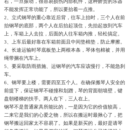
右，一旦振动，很容易损伤内部机件，这种娇贵的乐器
不能发挥正常功能了，所以要抬着一点推。
2、立式钢琴的重心靠近后背，往车上抬时，三个人在前
抬钢琴的底部，两个人在后抬起顶住，先抬起放到汽车
上，车箱上人去拉，后面的人往车箱内推，轻松搞定。
3、上车后最好靠在车箱前面且中间垫棉垫，防止摩擦。
4、长途运输时琴底板垫上两根本条，琴体包棉被，并用
绳带捆在汽车上。
5、要采取防雨措施、运钢琴的汽车应该慢行，不能急刹
车。
6、钢琴要上楼，需要四至五个人。在确保搬琴人安全的
前提下，保证钢琴不碰撞和划蹭，琴的背面朝墙壁，键
盘朝楼梯的扶手。两人在下，三人在上。
钢琴不是普通家具所能比的，一是因为它的价值较高，
二来它是我们的心爱之物，所以在搬运时最揪心了，把
钢琴搬运回家太不容易了。如果是新买的，最好是请琴