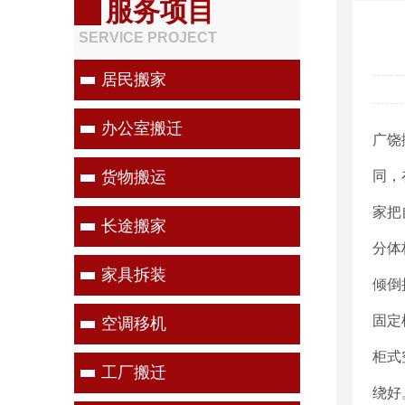
服务项目
SERVICE PROJECT
居民搬家
办公室搬迁
广饶
货物搬运
同，
家把
长途搬家
分体
家具拆装
倾倒
固定
空调移机
柜式
工厂搬迁
绕好