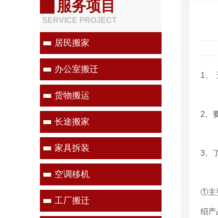
服务项目
SERVICE PROJECT
居民搬家
办公室搬迁
1、
货物搬运
2、
长途搬家
家具拆装
3、
空调移机
①主
工厂搬迁
绍产