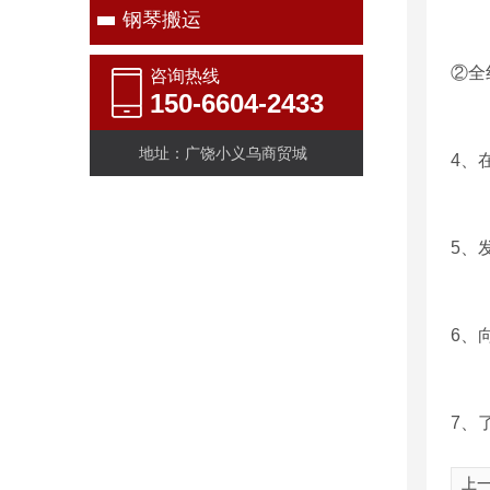
钢琴搬运
②全
咨询热线
150-6604-2433
地址：广饶小义乌商贸城
4、
5、
6、
7、
上