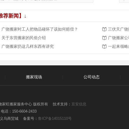
推荐新闻】↓
广饶搬家时工人把物品碰坏了该如何赔偿？
三伏天广饶
关于东营搬家的民俗介绍
广饶搬家扔这几样东西有讲究
一起来领略
|
搬家现场
|
公司动态
|
|
 东营广饶家旺搬家服务中心 版权所有 技术支持：
亘安信息
150-6604-2433
小义乌商贸城 备案号：
鲁ICP备14015110号