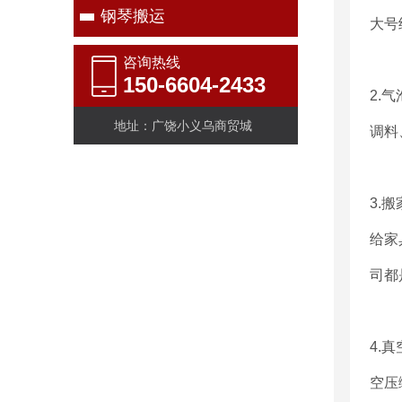
钢琴搬运
大号
咨询热线
150-6604-2433
2.
地址：广饶小义乌商贸城
调料
3.
给家
司都
4.
空压