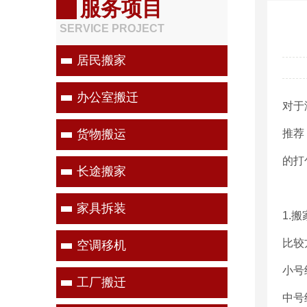
服务项目
SERVICE PROJECT
居民搬家
办公室搬迁
对于
货物搬运
推荐
的打
长途搬家
家具拆装
1.
比较
空调移机
小号
工厂搬迁
中号