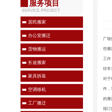
服务项目
SERVICE PROJECT
居民搬家
办公室搬迁
广饶
货物搬运
些搬
工作
长途搬家
经常
家具拆装
对于
件，
空调移机
的搬
工厂搬迁
报订