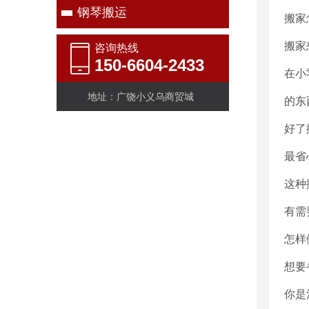
钢琴搬运
搬家
搬家
咨询热线
150-6604-2433
在小
地址：广饶小义乌商贸城
的东
好了
最省
这种
有需
怎样
想要
你是